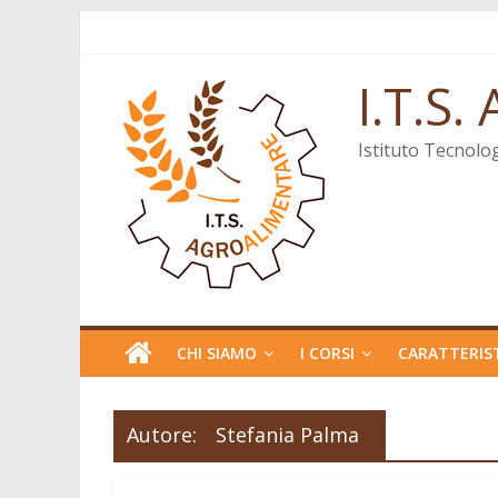
Salta
al
contenuto
I.T.S
Istituto Tecnolo
CHI SIAMO
I CORSI
CARATTERIST
Autore:
Stefania Palma