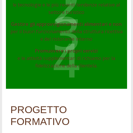
2
3
le tecnologie e le più recenti tendenze relative al
settore turistico
Gestire gli approvvigionamenti alimentari e non
4
per il buon funzionamento della struttura ricettiva
e del ristorante interno
Promuovere i propri servizi
e le attività supplementari di richiamo per la
fidelizzazione della clientela.
PROGETTO
FORMATIVO