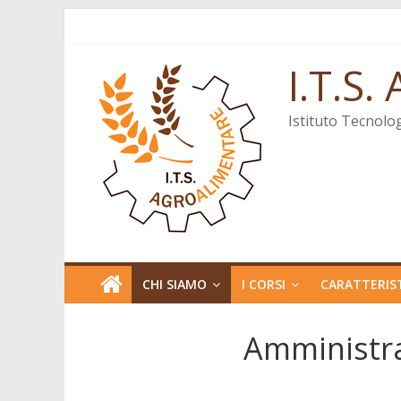
Salta
al
contenuto
I.T.S
Istituto Tecnolo
CHI SIAMO
I CORSI
CARATTERIST
Amministra